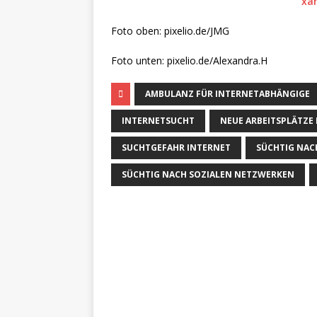
Foto oben: pixelio.de/JMG
Foto unten: pixelio.de/Alexandra.H
AMBULANZ FÜR INTERNETABHÄNGIGE
INTERNETSUCHT
NEUE ARBEITSPLÄTZE 
SUCHTGEFAHR INTERNET
SÜCHTIG NAC
SÜCHTIG NACH SOZIALEN NETZWERKEN