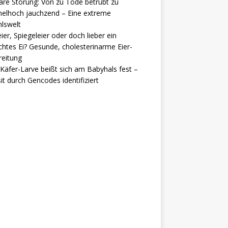
are Störung: Von zu Tode betrübt zu
elhoch jauchzend – Eine extreme
lswelt
ier, Spiegeleier oder doch lieber ein
htes Ei? Gesunde, cholesterinarme Eier-
reitung
Käfer-Larve beißt sich am Babyhals fest –
it durch Gencodes identifiziert