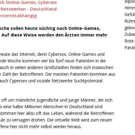
Bipol
Himm
Gefüh
Rühre
gekoc
tsche sollen heute süchtig nach Online-Games,
Zube
. Auf diese Weise werden den Ärzten immer mehr
Rote 
Paras
 heute das Internet, denn Cybersex, Online-Games und
ede Woche kommen vier bis fünf neue Patienten in die
uch in vielen anderen Großstädten finden sich inzwischen
ie Zahl der Betroffenen. Die meisten Patienten kommen aus
auch Cypersex und soziale Netzwerke Suchtpotenzial
u oft um männliche Jugendliche und junge Männer, die sich
als eine halbe Millionen Menschen in Deutschland sind
estimmen hier allzu oft das Leben, während die Betroffenen
ule zu versagen drohen. Die virtuelle Welt wird zum neuen
fene hier nicht mehr selbst wieder heraus.