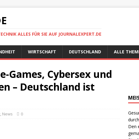
DE
TECHNIK ALLES FÜR SIE AUF JOURNALEXPERT.DE
NDHEIT
WIRTSCHAFT
DEUTSCHLAND
ALLE THEM
ne-Games, Cybersex und
n – Deutschland ist
MEI
Gesun
t
,
News
0
durch
Den e
gema