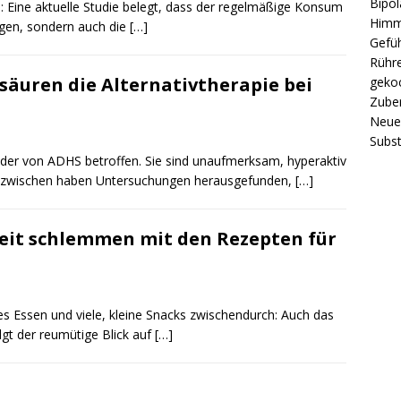
Bipol
: Eine aktuelle Studie belegt, dass der regelmäßige Konsum
Himm
ugen, sondern auch die
[…]
Gefüh
Rühre
säuren die Alternativtherapie bei
gekoc
Zube
Neue 
Subst
nder von ADHS betroffen. Sie sind unaufmerksam, hyperaktiv
 Inzwischen haben Untersuchungen herausgefunden,
[…]
keit schlemmen mit den Rezepten für
es Essen und viele, kleine Snacks zwischendurch: Auch das
lgt der reumütige Blick auf
[…]