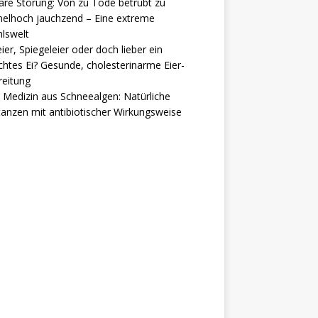
are Störung: Von zu Tode betrübt zu
elhoch jauchzend – Eine extreme
lswelt
ier, Spiegeleier oder doch lieber ein
htes Ei? Gesunde, cholesterinarme Eier-
reitung
Medizin aus Schneealgen: Natürliche
anzen mit antibiotischer Wirkungsweise