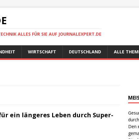
DE
TECHNIK ALLES FÜR SIE AUF JOURNALEXPERT.DE
NDHEIT
WIRTSCHAFT
DEUTSCHLAND
ALLE THEM
MEI
Gesun
für ein längeres Leben durch Super-
durch
Den e
gema