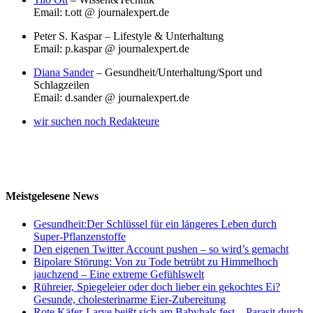
Email: t.ott @ journalexpert.de
Peter S. Kaspar – Lifestyle & Unterhaltung
Email: p.kaspar @ journalexpert.de
Diana Sander
– Gesundheit/Unterhaltung/Sport und
Schlagzeilen
Email: d.sander @ journalexpert.de
wir suchen noch Redakteure
Meistgelesene News
Gesundheit:Der Schlüssel für ein längeres Leben durch
Super-Pflanzenstoffe
Den eigenen Twitter Account pushen – so wird’s gemacht
Bipolare Störung: Von zu Tode betrübt zu Himmelhoch
jauchzend – Eine extreme Gefühlswelt
Rühreier, Spiegeleier oder doch lieber ein gekochtes Ei?
Gesunde, cholesterinarme Eier-Zubereitung
Rote Käfer-Larve beißt sich am Babyhals fest – Parasit durch