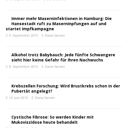
Immer mehr Maserninfektionen in Hamburg: Die
Hansestadt ruft zu Maserninpfungen auf und
startet Impfkampagne
9. September 2015
Diana Sander
Alkohol trotz Babybauch: Jede fünfte Schwangere
sieht hier keine Gefahr für Ihren Nachwuchs
8. September 2015
Diana Sander
Krebszellen Forschung: Wird Brustkrebs schon in der
Pubertät angelegt?
14. Juni 2015
Diana Sander
Cystische Fibrose: So werden Kinder mit
Mukoviszidose heute behandelt