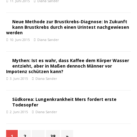
11. Juni 2015
Diana Sander
Neue Methode zur Brustkrebs-Diagnose: In Zukunft
kann Brustkrebs durch einen Urintest nachgewiesen
werden
10. Juni 2015
Diana Sander
Mythen: Ist es wahr, dass Kaffee dem Körper Wasser
entzieht, aber in Maßen dennoch Männer vor
Impotenz schützen kann?
3. Juni 2015
Diana Sander
Südkorea: Lungenkrankheit Mers fordert erste
Todesopfer
2. Juni 2015
Diana Sander
1
2
…
38
»