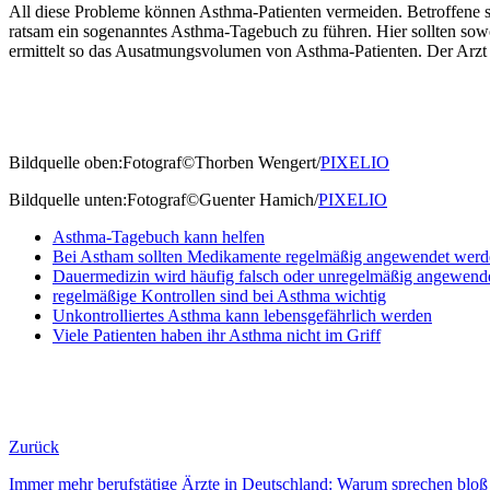
All diese Probleme können Asthma-Patienten vermeiden. Betroffene s
ratsam ein sogenanntes Asthma-Tagebuch zu führen. Hier sollten so
ermittelt so das Ausatmungsvolumen von Asthma-Patienten. Der Arzt 
Bildquelle oben:Fotograf©Thorben Wengert/
PIXELIO
Bildquelle unten:Fotograf©Guenter Hamich/
PIXELIO
Asthma-Tagebuch kann helfen
Bei Astham sollten Medikamente regelmäßig angewendet werd
Dauermedizin wird häufig falsch oder unregelmäßig angewend
regelmäßige Kontrollen sind bei Asthma wichtig
Unkontrolliertes Asthma kann lebensgefährlich werden
Viele Patienten haben ihr Asthma nicht im Griff
Zurück
Immer mehr berufstätige Ärzte in Deutschland: Warum sprechen bloß