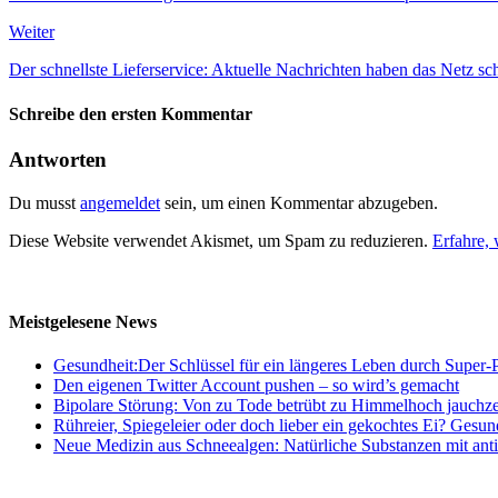
Weiter
Der schnellste Lieferservice: Aktuelle Nachrichten haben das Netz sc
Schreibe den ersten Kommentar
Antworten
Du musst
angemeldet
sein, um einen Kommentar abzugeben.
Diese Website verwendet Akismet, um Spam zu reduzieren.
Erfahre,
Meistgelesene News
Gesundheit:Der Schlüssel für ein längeres Leben durch Super-P
Den eigenen Twitter Account pushen – so wird’s gemacht
Bipolare Störung: Von zu Tode betrübt zu Himmelhoch jauchz
Rühreier, Spiegeleier oder doch lieber ein gekochtes Ei? Gesun
Neue Medizin aus Schneealgen: Natürliche Substanzen mit ant