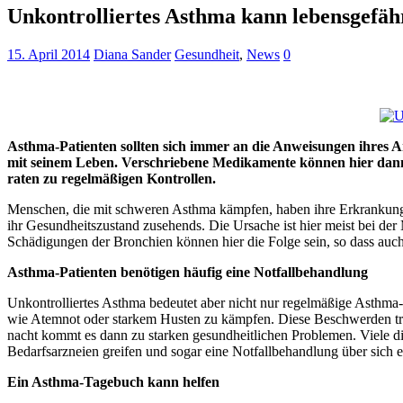
Unkontrolliertes Asthma kann lebensgefähr
15. April 2014
Diana Sander
Gesundheit
,
News
0
Asthma-Patienten sollten sich immer an die Anweisungen ihres Ar
mit seinem Leben. Verschriebene Medikamente können hier dann n
raten zu regelmäßigen Kontrollen.
Menschen, die mit schweren Asthma kämpfen, haben ihre Erkrankung hä
ihr Gesundheitszustand zusehends. Die Ursache ist hier meist bei d
Schädigungen der Bronchien können hier die Folge sein, so dass auch
Asthma-Patienten benötigen häufig eine Notfallbehandlung
Unkontrolliertes Asthma bedeutet aber nicht nur regelmäßige Asthma-
wie Atemnot oder starkem Husten zu kämpfen. Diese Beschwerden tret
nacht kommt es dann zu starken gesundheitlichen Problemen. Viele d
Bedarfsarzneien greifen und sogar eine Notfallbehandlung über sich e
Ein Asthma-Tagebuch kann helfen