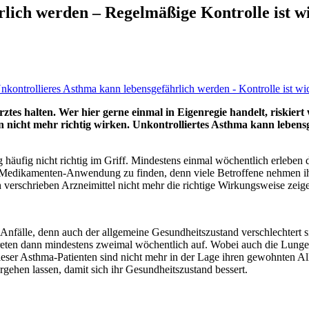
lich werden – Regelmäßige Kontrolle ist w
ztes halten. Wer hier gerne einmal in Eigenregie handelt, riskie
icht mehr richtig wirken. Unkontrolliertes Asthma kann lebensge
ufig nicht richtig im Griff. Mindestens einmal wöchentlich erleben d
er Medikamenten-Anwendung zu finden, denn viele Betroffene nehmen ih
 verschrieben Arzneimittel nicht mehr die richtige Wirkungsweise zeig
Anfälle, denn auch der allgemeine Gesundheitszustand verschlechtert s
en dann mindestens zweimal wöchentlich auf. Wobei auch die Lungenfu
ieser Asthma-Patienten sind nicht mehr in der Lage ihren gewohnten 
rgehen lassen, damit sich ihr Gesundheitszustand bessert.