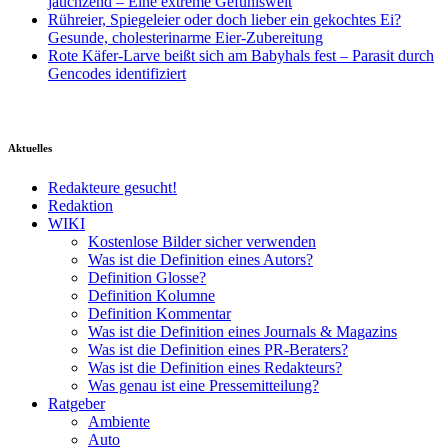
jauchzend – Eine extreme Gefühlswelt
Rühreier, Spiegeleier oder doch lieber ein gekochtes Ei?
Gesunde, cholesterinarme Eier-Zubereitung
Rote Käfer-Larve beißt sich am Babyhals fest – Parasit durch
Gencodes identifiziert
Aktuelles
Redakteure gesucht!
Redaktion
WIKI
Kostenlose Bilder sicher verwenden
Was ist die Definition eines Autors?
Definition Glosse?
Definition Kolumne
Definition Kommentar
Was ist die Definition eines Journals & Magazins
Was ist die Definition eines PR-Beraters?
Was ist die Definition eines Redakteurs?
Was genau ist eine Pressemitteilung?
Ratgeber
Ambiente
Auto