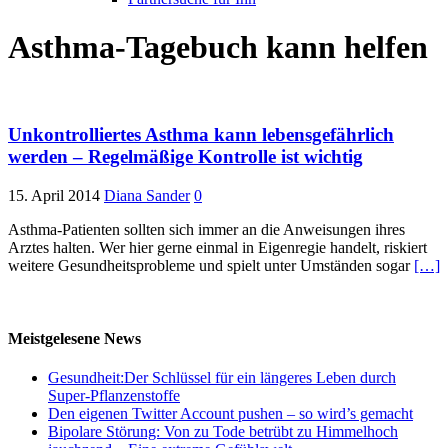
Asthma-Tagebuch kann helfen
Unkontrolliertes Asthma kann lebensgefährlich
werden – Regelmäßige Kontrolle ist wichtig
15. April 2014
Diana Sander
0
Asthma-Patienten sollten sich immer an die Anweisungen ihres
Arztes halten. Wer hier gerne einmal in Eigenregie handelt, riskiert
weitere Gesundheitsprobleme und spielt unter Umständen sogar
[…]
Meistgelesene News
Gesundheit:Der Schlüssel für ein längeres Leben durch
Super-Pflanzenstoffe
Den eigenen Twitter Account pushen – so wird’s gemacht
Bipolare Störung: Von zu Tode betrübt zu Himmelhoch