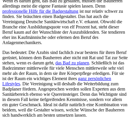
Wenn es darum geht, das Bad zu gestalten, müssen die Bauherren
allerdings meist die eigene Fantasie spielen lassen. Denn
professionelle Hilfe für die Badgestaltung
ist nur relativ schwer zu
finden. Sie bräuchten einen Badgestalter. Das hat auch die
Vereinigung Deutsche Sanitärwirtschaft e.V. erkannt. Obwohl die
Branche eine Ausbildungsquote von elf Prozent hat, steht dieser
Beruf kaum auf der Wunschliste der Auszubildenden. Sie tendieren
eher ins Kaufmännische oder erlernen den Beruf des
Anlagenmechanikers.
Das bedeutet: Die Azubis sind fachlich zwar bestens für ihren Beruf
gerüstet, können dem Bauherren aber nicht mit Rat und Tat zur Seite
stehen, wenn es darum geht,
das Bad zu planen
. Schließlich ist das
Badezimmer mittlerweile für viele Menschen mittlerweile sehr viel
mehr als der Raum, in dem sie ihre Körperpflege erledigen. Für sie
ist der Raum ein wichtiges Element ihres
ganz persönlichen
Lifestyles
. Die Vereinigung will deshalb die Weiterbildung zum
Badplaner fördern. Angesprochen werden sollen Experten aus dem
Sanitärbereich ebenso wie Quereinsteiger. Denn das Wichtigste sind
in diesem Fall keine tiefgreifenden Kenntnisse, sondern vor allem
ein guter Geschmack. Ideal ist dafür natürlich eine Kombination von
beidem, weil die Gestalter wissen, welche Wünsche der Bauherren
sich handwerklich am besten umsetzen lassen.