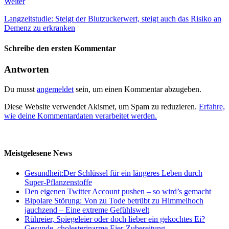
Weiter
Langzeitstudie: Steigt der Blutzuckerwert, steigt auch das Risiko an
Demenz zu erkranken
Schreibe den ersten Kommentar
Antworten
Du musst
angemeldet
sein, um einen Kommentar abzugeben.
Diese Website verwendet Akismet, um Spam zu reduzieren.
Erfahre,
wie deine Kommentardaten verarbeitet werden.
Meistgelesene News
Gesundheit:Der Schlüssel für ein längeres Leben durch
Super-Pflanzenstoffe
Den eigenen Twitter Account pushen – so wird’s gemacht
Bipolare Störung: Von zu Tode betrübt zu Himmelhoch
jauchzend – Eine extreme Gefühlswelt
Rühreier, Spiegeleier oder doch lieber ein gekochtes Ei?
Gesunde, cholesterinarme Eier-Zubereitung