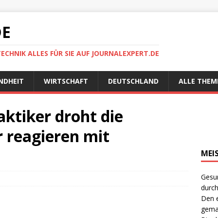
DE
TECHNIK ALLES FÜR SIE AUF JOURNALEXPERT.DE
NDHEIT
WIRTSCHAFT
DEUTSCHLAND
ALLE THEM
ktiker droht die
r reagieren mit
MEI
Gesun
durch
Den e
gema