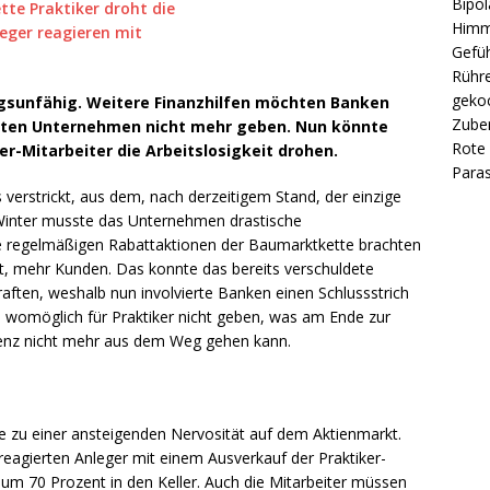
Bipol
Himm
Gefüh
Rühre
gekoc
ngsunfähig. Weitere Finanzhilfen möchten Banken
Zube
ldeten Unternehmen nicht mehr geben. Nun könnte
Rote 
er-Mitarbeiter die Arbeitslosigkeit drohen.
Paras
is verstrickt, aus dem, nach derzeitigem Stand, der einzige
 Winter musste das Unternehmen drastische
e regelmäßigen Rabattaktionen der Baumarktkette brachten
ft, mehr Kunden. Das konnte das bereits verschuldete
raften, weshalb nun involvierte Banken einen Schlussstrich
s womöglich für Praktiker nicht geben, was am Ende zur
venz nicht mehr aus dem Weg gehen kann.
e zu einer ansteigenden Nervosität auf dem Aktienmarkt.
eagierten Anleger mit einem Ausverkauf der Praktiker-
 um 70 Prozent in den Keller. Auch die Mitarbeiter müssen