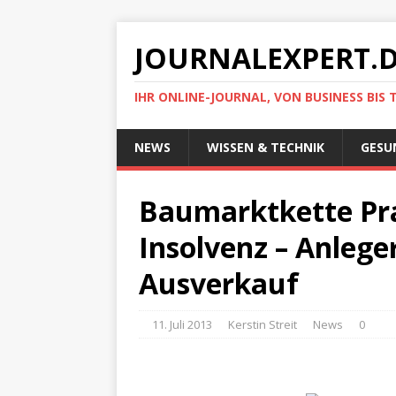
JOURNALEXPERT.
IHR ONLINE-JOURNAL, VON BUSINESS BIS 
NEWS
WISSEN & TECHNIK
GESU
Baumarktkette Pra
Insolvenz – Anlege
Ausverkauf
11. Juli 2013
Kerstin Streit
News
0