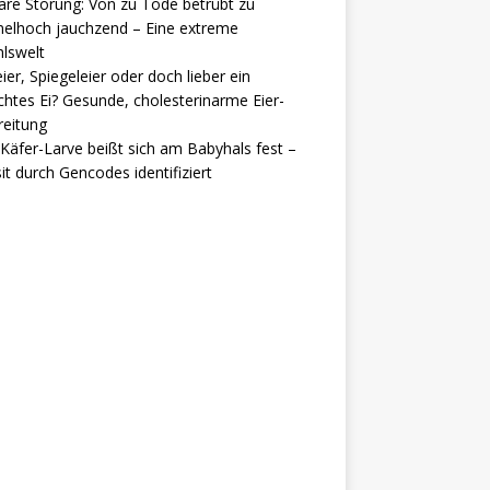
are Störung: Von zu Tode betrübt zu
elhoch jauchzend – Eine extreme
lswelt
ier, Spiegeleier oder doch lieber ein
htes Ei? Gesunde, cholesterinarme Eier-
reitung
Käfer-Larve beißt sich am Babyhals fest –
it durch Gencodes identifiziert