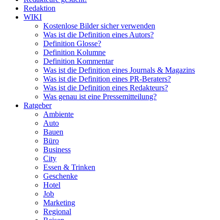
Redaktion
WIKI
Kostenlose Bilder sicher verwenden
Was ist die Definition eines Autors?
Definition Glosse?
Definition Kolumne
Definition Kommentar
Was ist die Definition eines Journals & Magazins
Was ist die Definition eines PR-Beraters?
Was ist die Definition eines Redakteurs?
Was genau ist eine Pressemitteilung?
Ratgeber
Ambiente
Auto
Bauen
Büro
Business
City
Essen & Trinken
Geschenke
Hotel
Job
Marketing
Regional