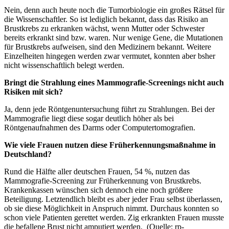
Nein, denn auch heute noch die Tumorbiologie ein großes Rätsel für
die Wissenschaftler. So ist lediglich bekannt, dass das Risiko an
Brustkrebs zu erkranken wächst, wenn Mutter oder Schwester
bereits erkrankt sind bzw. waren. Nur wenige Gene, die Mutationen
für Brustkrebs aufweisen, sind den Medizinern bekannt. Weitere
Einzelheiten hingegen werden zwar vermutet, konnten aber bsher
nicht wissenschaftlich belegt werden.
Bringt die Strahlung eines Mammografie-Screenings nicht auch
Risiken mit sich?
Ja, denn jede Röntgenuntersuchung führt zu Strahlungen. Bei der
Mammografie liegt diese sogar deutlich höher als bei
Röntgenaufnahmen des Darms oder Computertomografien.
Wie viele Frauen nutzen diese Früherkennungsmaßnahme in
Deutschland?
Rund die Hälfte aller deutschen Frauen, 54 %, nutzen das
Mammografie-Screening zur Früherkennung von Brustkrebs.
Krankenkassen wünschen sich dennoch eine noch größere
Beteiligung. Letztendlich bleibt es aber jeder Frau selbst überlassen,
ob sie diese Möglichkeit in Anspruch nimmt. Durchaus konnten so
schon viele Patienten gerettet werden. Zig erkrankten Frauen musste
die befallene Brust nicht amputiert werden. (Quelle: rp-