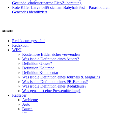
Gesunde, cholesterinarme Eier-Zubereitung
Rote Käfer-Larve beißt sich am Babyhals fest – Parasit durch
Gencodes identifiziert
Aktuelles
Redakteure gesucht!
Redaktion
WIKI
Kostenlose Bilder sicher verwenden
Was ist die Definition eines Autors?
Definition Glosse?
Definition Kolumne
Definition Kommentar
Was ist die Definition eines Journals & Magazins
Was ist die Definition eines PR-Beraters?
Was ist die Definition eines Redakteurs?
Was genau ist eine Pressemitteilung?
Ratgeber
Ambiente
Auto
Bauen