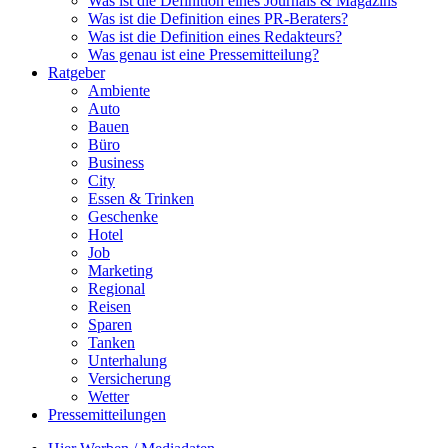
Was ist die Definition eines Journals & Magazins
Was ist die Definition eines PR-Beraters?
Was ist die Definition eines Redakteurs?
Was genau ist eine Pressemitteilung?
Ratgeber
Ambiente
Auto
Bauen
Büro
Business
City
Essen & Trinken
Geschenke
Hotel
Job
Marketing
Regional
Reisen
Sparen
Tanken
Unterhalung
Versicherung
Wetter
Pressemitteilungen