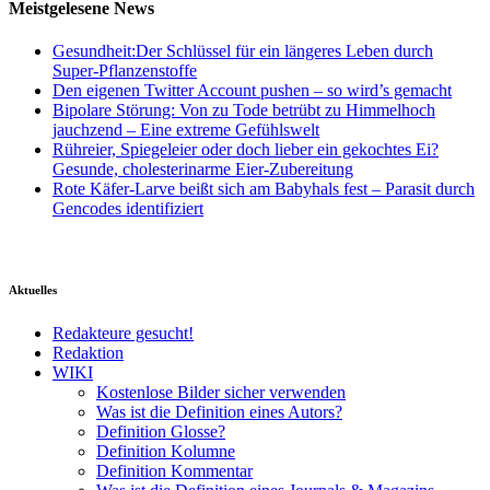
Meistgelesene News
Gesundheit:Der Schlüssel für ein längeres Leben durch
Super-Pflanzenstoffe
Den eigenen Twitter Account pushen – so wird’s gemacht
Bipolare Störung: Von zu Tode betrübt zu Himmelhoch
jauchzend – Eine extreme Gefühlswelt
Rühreier, Spiegeleier oder doch lieber ein gekochtes Ei?
Gesunde, cholesterinarme Eier-Zubereitung
Rote Käfer-Larve beißt sich am Babyhals fest – Parasit durch
Gencodes identifiziert
Aktuelles
Redakteure gesucht!
Redaktion
WIKI
Kostenlose Bilder sicher verwenden
Was ist die Definition eines Autors?
Definition Glosse?
Definition Kolumne
Definition Kommentar