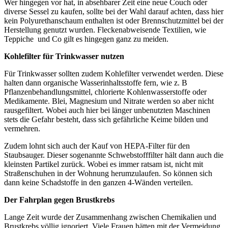
Wer hingegen vor hat, in absehbarer Zeit eine neue Couch oder
diverse Sessel zu kaufen, sollte bei der Wahl darauf achten, dass hier
kein Polyurethanschaum enthalten ist oder Brennschutzmittel bei der
Herstellung genutzt wurden. Fleckenabweisende Textilien, wie
Teppiche und Co gilt es hingegen ganz zu meiden.
Kohlefilter für Trinkwasser nutzen
Für Trinkwasser sollten zudem Kohlefilter verwendet werden. Diese
halten dann organische Wasserinhaltsstoffe fern, wie z. B
Pflanzenbehandlungsmittel, chlorierte Kohlenwasserstoffe oder
Medikamente. Blei, Magnesium und Nitrate werden so aber nicht
rausgefiltert. Wobei auch hier bei länger unbenutzten Maschinen
stets die Gefahr besteht, dass sich gefährliche Keime bilden und
vermehren.
Zudem lohnt sich auch der Kauf von HEPA-Filter für den
Staubsauger. Dieser sogenannte Schwebstofffilter hält dann auch die
kleinsten Partikel zurück. Wobei es immer ratsam ist, nicht mit
Straßenschuhen in der Wohnung herumzulaufen. So können sich
dann keine Schadstoffe in den ganzen 4-Wänden verteilen.
Der Fahrplan gegen Brustkrebs
Lange Zeit wurde der Zusammenhang zwischen Chemikalien und
Brustkrebs völlig ignoriert. Viele Frauen hätten mit der Vermeidung