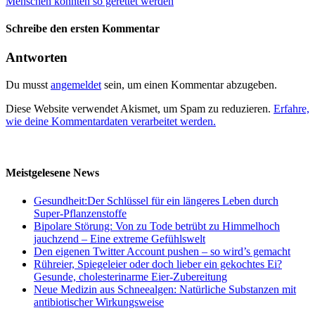
Menschen könnten so gerettet werden
Schreibe den ersten Kommentar
Antworten
Du musst
angemeldet
sein, um einen Kommentar abzugeben.
Diese Website verwendet Akismet, um Spam zu reduzieren.
Erfahre,
wie deine Kommentardaten verarbeitet werden.
Meistgelesene News
Gesundheit:Der Schlüssel für ein längeres Leben durch
Super-Pflanzenstoffe
Bipolare Störung: Von zu Tode betrübt zu Himmelhoch
jauchzend – Eine extreme Gefühlswelt
Den eigenen Twitter Account pushen – so wird’s gemacht
Rühreier, Spiegeleier oder doch lieber ein gekochtes Ei?
Gesunde, cholesterinarme Eier-Zubereitung
Neue Medizin aus Schneealgen: Natürliche Substanzen mit
antibiotischer Wirkungsweise