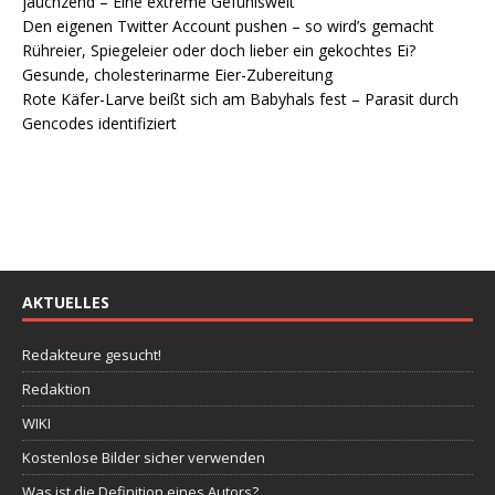
jauchzend – Eine extreme Gefühlswelt
Den eigenen Twitter Account pushen – so wird’s gemacht
Rühreier, Spiegeleier oder doch lieber ein gekochtes Ei?
Gesunde, cholesterinarme Eier-Zubereitung
Rote Käfer-Larve beißt sich am Babyhals fest – Parasit durch
Gencodes identifiziert
AKTUELLES
Redakteure gesucht!
Redaktion
WIKI
Kostenlose Bilder sicher verwenden
Was ist die Definition eines Autors?