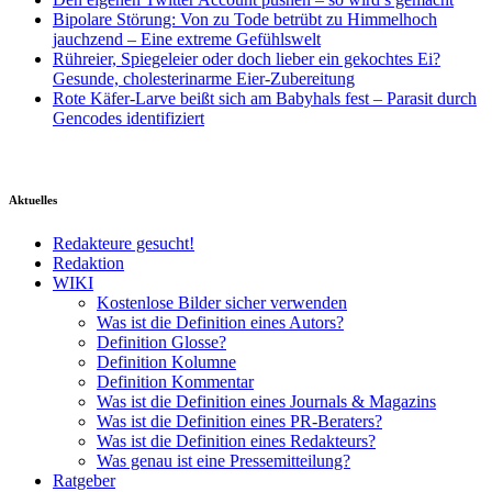
Bipolare Störung: Von zu Tode betrübt zu Himmelhoch
jauchzend – Eine extreme Gefühlswelt
Rühreier, Spiegeleier oder doch lieber ein gekochtes Ei?
Gesunde, cholesterinarme Eier-Zubereitung
Rote Käfer-Larve beißt sich am Babyhals fest – Parasit durch
Gencodes identifiziert
Aktuelles
Redakteure gesucht!
Redaktion
WIKI
Kostenlose Bilder sicher verwenden
Was ist die Definition eines Autors?
Definition Glosse?
Definition Kolumne
Definition Kommentar
Was ist die Definition eines Journals & Magazins
Was ist die Definition eines PR-Beraters?
Was ist die Definition eines Redakteurs?
Was genau ist eine Pressemitteilung?
Ratgeber