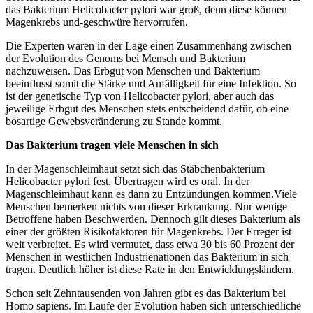
das Bakterium Helicobacter pylori war groß, denn diese können
Magenkrebs und-geschwüre hervorrufen.
Die Experten waren in der Lage einen Zusammenhang zwischen
der Evolution des Genoms bei Mensch und Bakterium
nachzuweisen. Das Erbgut von Menschen und Bakterium
beeinflusst somit die Stärke und Anfälligkeit für eine Infektion. So
ist der genetische Typ von Helicobacter pylori, aber auch das
jeweilige Erbgut des Menschen stets entscheidend dafür, ob eine
bösartige Gewebsveränderung zu Stande kommt.
Das Bakterium tragen viele Menschen in sich
In der Magenschleimhaut setzt sich das Stäbchenbakterium
Helicobacter pylori fest. Übertragen wird es oral. In der
Magenschleimhaut kann es dann zu Entzündungen kommen.Viele
Menschen bemerken nichts von dieser Erkrankung. Nur wenige
Betroffene haben Beschwerden. Dennoch gilt dieses Bakterium als
einer der größten Risikofaktoren für Magenkrebs. Der Erreger ist
weit verbreitet. Es wird vermutet, dass etwa 30 bis 60 Prozent der
Menschen in westlichen Industrienationen das Bakterium in sich
tragen. Deutlich höher ist diese Rate in den Entwicklungsländern.
Schon seit Zehntausenden von Jahren gibt es das Bakterium bei
Homo sapiens. Im Laufe der Evolution haben sich unterschiedliche