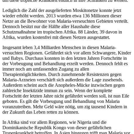
um diese tropische Krankheit endlich in ihre Schranken zu weisen.
Lediglich die Zahl der ausgelieferten Moskitonetze konnte jetzt
wieder erhöht werden. 2013 wurden etwa 136 Millionen dieser
Netze an die Bewohner von Malaria-verseuchten Gebieten verteilt.
Dennoch besitzt nur die Hälfte aller Haushalte diese
Schutzmaßnahme im tropischen Afrika. 88 Länder, 39 davon in
Afrika, wurden kostenfrei mit diesen Netzen ausgestattet.
Insgesamt leben 3,4 Milliarden Menschen in diesen Malaria-
versuchten Regionen. Gefährdet sich vor allem Schwangere, Kinder
und Babys. Durchaus konnten in den letzten Jahren Fortschritte in
der Vorbeugung und Behandlung erzeilt werden. Dennoch fehlt es
immer noch am umfassenden Zugang zu allen
Therapiemöglichkeiten. Durch zunehmende Resistenzen gegen
Malaria-Arzneien verschärft sich außerdem die Lage zusehends.
Außerdem scheint auch die Anopheles-Mücke inzwischen gegen
zahlreiche Insektizide immun zu sein. Wenn der komplette
Fortschritt der letzten Jahre nicht gefährdet werden soll, ist nun Eile
geboten. Es gilt die Vorbeugung und Behandlung von Malaria
voranzutreiben. Mehr Geld wäre nötig, um zig tausend Kindern in
der Zukunft das Leben retten zu können.
In Afrika sind vor allem Regionen, wie Nigeria und die
Dominikanische Republik Kongo von dieser gefährlichen
Tropenkrankheit betroffen. In Asien hingegen trifft man Malaria vor