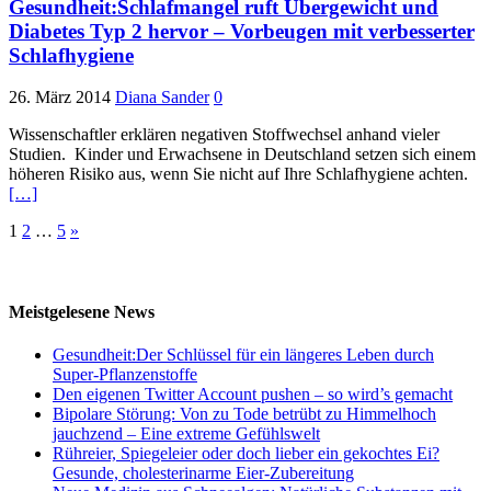
Gesundheit:Schlafmangel ruft Übergewicht und
Diabetes Typ 2 hervor – Vorbeugen mit verbesserter
Schlafhygiene
26. März 2014
Diana Sander
0
Wissenschaftler erklären negativen Stoffwechsel anhand vieler
Studien. Kinder und Erwachsene in Deutschland setzen sich einem
höheren Risiko aus, wenn Sie nicht auf Ihre Schlafhygiene achten.
[…]
Seitennummerierung
1
2
…
5
»
der
Beiträge
Meistgelesene News
Gesundheit:Der Schlüssel für ein längeres Leben durch
Super-Pflanzenstoffe
Den eigenen Twitter Account pushen – so wird’s gemacht
Bipolare Störung: Von zu Tode betrübt zu Himmelhoch
jauchzend – Eine extreme Gefühlswelt
Rühreier, Spiegeleier oder doch lieber ein gekochtes Ei?
Gesunde, cholesterinarme Eier-Zubereitung