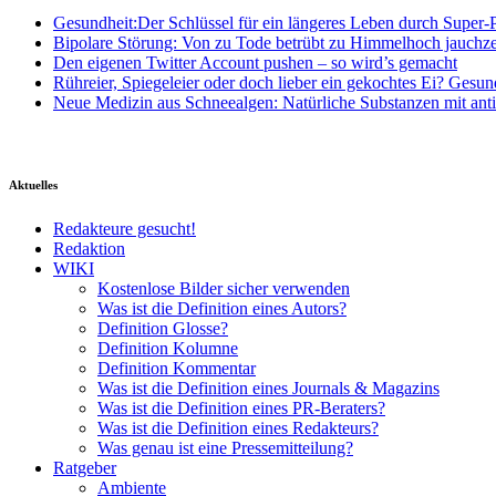
Gesundheit:Der Schlüssel für ein längeres Leben durch Super-P
Bipolare Störung: Von zu Tode betrübt zu Himmelhoch jauchz
Den eigenen Twitter Account pushen – so wird’s gemacht
Rühreier, Spiegeleier oder doch lieber ein gekochtes Ei? Gesun
Neue Medizin aus Schneealgen: Natürliche Substanzen mit ant
Aktuelles
Redakteure gesucht!
Redaktion
WIKI
Kostenlose Bilder sicher verwenden
Was ist die Definition eines Autors?
Definition Glosse?
Definition Kolumne
Definition Kommentar
Was ist die Definition eines Journals & Magazins
Was ist die Definition eines PR-Beraters?
Was ist die Definition eines Redakteurs?
Was genau ist eine Pressemitteilung?
Ratgeber
Ambiente