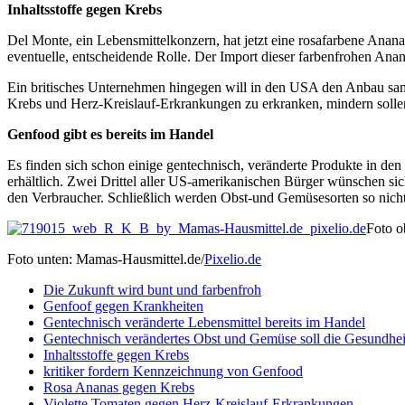
Inhaltsstoffe gegen Krebs
Del Monte, ein Lebensmittelkonzern, hat jetzt eine rosafarbene Anana
eventuelle, entscheidende Rolle. Der Import dieser farbenfrohen Anan
Ein britisches Unternehmen hingegen will in den USA den Anbau samt
Krebs und Herz-Kreislauf-Erkrankungen zu erkranken, mindern solle
Genfood gibt es bereits im Handel
Es finden sich schon einige gentechnisch, veränderte Produkte in d
erhältlich. Zwei Drittel aller US-amerikanischen Bürger wünschen s
den Verbraucher. Schließlich werden Obst-und Gemüsesorten so nicht
Foto o
Foto unten: Mamas-Hausmittel.de/
Pixelio.de
Die Zukunft wird bunt und farbenfroh
Genfoof gegen Krankheiten
Gentechnisch veränderte Lebensmittel bereits im Handel
Gentechnisch verändertes Obst und Gemüse soll die Gesundhei
Inhaltsstoffe gegen Krebs
kritiker fordern Kennzeichnung von Genfood
Rosa Ananas gegen Krebs
Violette Tomaten gegen Herz-Kreislauf-Erkrankungen