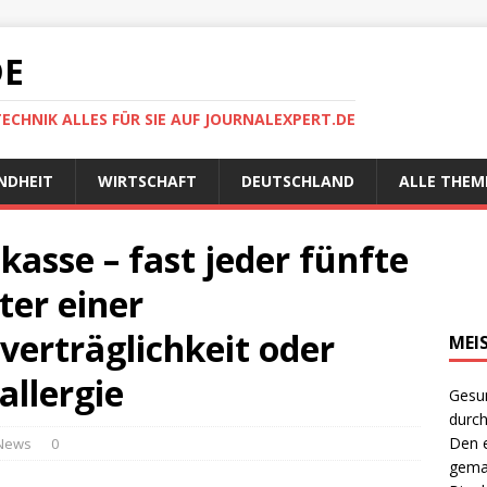
DE
TECHNIK ALLES FÜR SIE AUF JOURNALEXPERT.DE
NDHEIT
WIRTSCHAFT
DEUTSCHLAND
ALLE THEM
asse – fast jeder fünfte
ter einer
erträglichkeit oder
MEI
allergie
Gesun
durch
Den e
News
0
gema