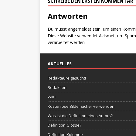
SCHREIBE DEN ERSTEN KOMMENTAR
Antworten
Du musst
angemeldet
sein, um einen Komm
Diese Website verwendet Akismet, um Spam 
verarbeitet werden.
AKTUELLES
Redakteure gesucht!
Redaktion
WIKI
Kostenlose Bilder sicher verwenden
Was ist die Definition eines Autors?
Definition Glosse?
Definition Kolumne