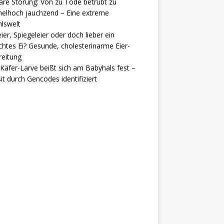
are Störung: Von zu Tode betrübt zu
elhoch jauchzend – Eine extreme
lswelt
ier, Spiegeleier oder doch lieber ein
htes Ei? Gesunde, cholesterinarme Eier-
reitung
Käfer-Larve beißt sich am Babyhals fest –
it durch Gencodes identifiziert