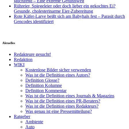
jauchzend – Eine extreme Gefühlswelt
Rühreier, Spiegeleier oder doch lieber ein gekochtes Ei?
Gesunde, cholesterinarme Eier-Zubereitung
Rote Käfer-Larve beißt sich am Babyhals fest – Parasit durch
Gencodes identifiziert
Aktuelles
Redakteure gesucht!
Redaktion
WIKI
Kostenlose Bilder sicher verwenden
Was ist die Definition eines Autors?
Definition Glosse?
Definition Kolumne
Definition Kommentar
Was ist die Definition eines Journals & Magazins
Was ist die Definition eines PR-Beraters?
Was ist die Definition eines Redakteurs?
Was genau ist eine Pressemitteilung?
Ratgeber
Ambiente
Auto