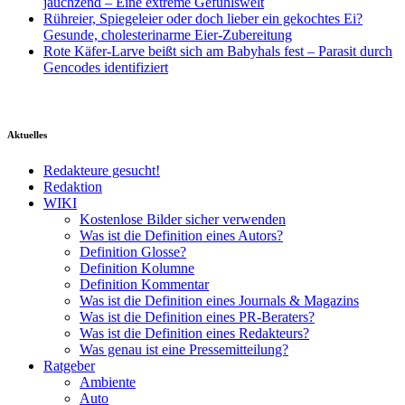
jauchzend – Eine extreme Gefühlswelt
Rühreier, Spiegeleier oder doch lieber ein gekochtes Ei?
Gesunde, cholesterinarme Eier-Zubereitung
Rote Käfer-Larve beißt sich am Babyhals fest – Parasit durch
Gencodes identifiziert
Aktuelles
Redakteure gesucht!
Redaktion
WIKI
Kostenlose Bilder sicher verwenden
Was ist die Definition eines Autors?
Definition Glosse?
Definition Kolumne
Definition Kommentar
Was ist die Definition eines Journals & Magazins
Was ist die Definition eines PR-Beraters?
Was ist die Definition eines Redakteurs?
Was genau ist eine Pressemitteilung?
Ratgeber
Ambiente
Auto