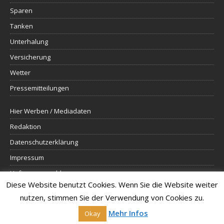
Sparen
Tanken
Unterhalung
Versicherung
Wetter
Pressemitteilungen
Hier Werben / Mediadaten
Redaktion
Datenschutzerklärung
Impressum
Haftungsausschluss
Diese Website benutzt Cookies. Wenn Sie die Website weiter
sitemap
nutzen, stimmen Sie der Verwendung von Cookies zu.
Mehr Infos
Okay
Copyright © 2026 | WordPress Theme von
MH Themes