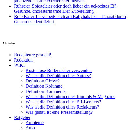
jauchzend – Eine extreme Gefühlswelt
Rühreier, Spiegeleier oder doch lieber ein gekochtes Ei?
Gesunde, cholesterinarme Eier-Zubereitung
Rote Käfer-Larve beißt sich am Babyhals fest – Parasit durch
Gencodes identifiziert
Aktuelles
Redakteure gesucht!
Redaktion
WIKI
Kostenlose Bilder sicher verwenden
Was ist die Definition eines Autors?
Definition Glosse?
Definition Kolumne
Definition Kommentar
Was ist die Definition eines Journals & Magazins
Was ist die Definition eines PR-Beraters?
Was ist die Definition eines Redakteurs?
Was genau ist eine Pressemitteilung?
Ratgeber
Ambiente
Auto