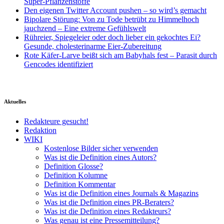
Super-Pflanzenstoffe
Den eigenen Twitter Account pushen – so wird’s gemacht
Bipolare Störung: Von zu Tode betrübt zu Himmelhoch
jauchzend – Eine extreme Gefühlswelt
Rühreier, Spiegeleier oder doch lieber ein gekochtes Ei?
Gesunde, cholesterinarme Eier-Zubereitung
Rote Käfer-Larve beißt sich am Babyhals fest – Parasit durch
Gencodes identifiziert
Aktuelles
Redakteure gesucht!
Redaktion
WIKI
Kostenlose Bilder sicher verwenden
Was ist die Definition eines Autors?
Definition Glosse?
Definition Kolumne
Definition Kommentar
Was ist die Definition eines Journals & Magazins
Was ist die Definition eines PR-Beraters?
Was ist die Definition eines Redakteurs?
Was genau ist eine Pressemitteilung?