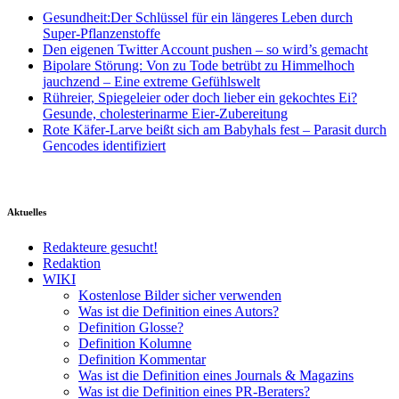
Gesundheit:Der Schlüssel für ein längeres Leben durch
Super-Pflanzenstoffe
Den eigenen Twitter Account pushen – so wird’s gemacht
Bipolare Störung: Von zu Tode betrübt zu Himmelhoch
jauchzend – Eine extreme Gefühlswelt
Rühreier, Spiegeleier oder doch lieber ein gekochtes Ei?
Gesunde, cholesterinarme Eier-Zubereitung
Rote Käfer-Larve beißt sich am Babyhals fest – Parasit durch
Gencodes identifiziert
Aktuelles
Redakteure gesucht!
Redaktion
WIKI
Kostenlose Bilder sicher verwenden
Was ist die Definition eines Autors?
Definition Glosse?
Definition Kolumne
Definition Kommentar
Was ist die Definition eines Journals & Magazins
Was ist die Definition eines PR-Beraters?