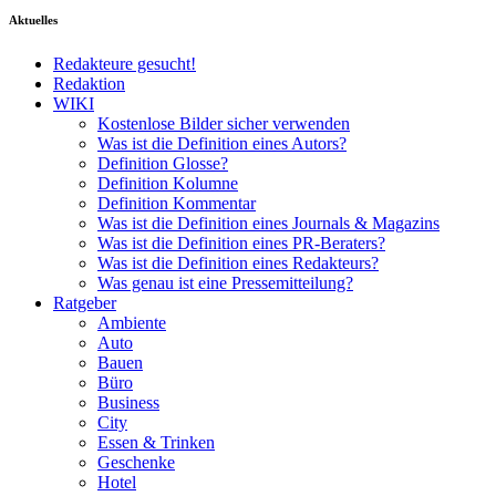
Aktuelles
Redakteure gesucht!
Redaktion
WIKI
Kostenlose Bilder sicher verwenden
Was ist die Definition eines Autors?
Definition Glosse?
Definition Kolumne
Definition Kommentar
Was ist die Definition eines Journals & Magazins
Was ist die Definition eines PR-Beraters?
Was ist die Definition eines Redakteurs?
Was genau ist eine Pressemitteilung?
Ratgeber
Ambiente
Auto
Bauen
Büro
Business
City
Essen & Trinken
Geschenke
Hotel