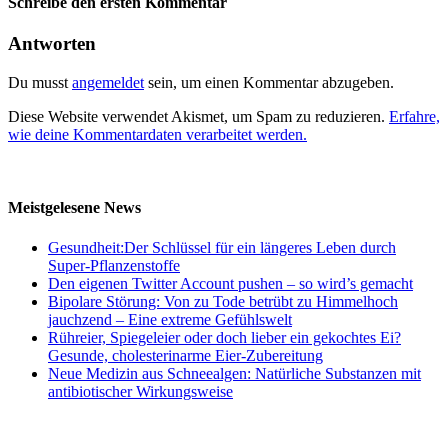
Schreibe den ersten Kommentar
Antworten
Du musst
angemeldet
sein, um einen Kommentar abzugeben.
Diese Website verwendet Akismet, um Spam zu reduzieren.
Erfahre,
wie deine Kommentardaten verarbeitet werden.
Meistgelesene News
Gesundheit:Der Schlüssel für ein längeres Leben durch
Super-Pflanzenstoffe
Den eigenen Twitter Account pushen – so wird’s gemacht
Bipolare Störung: Von zu Tode betrübt zu Himmelhoch
jauchzend – Eine extreme Gefühlswelt
Rühreier, Spiegeleier oder doch lieber ein gekochtes Ei?
Gesunde, cholesterinarme Eier-Zubereitung
Neue Medizin aus Schneealgen: Natürliche Substanzen mit
antibiotischer Wirkungsweise