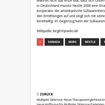
wäre es nicht das erste Mal, dass sich Un
in Deutschland musste Nestle 2008 eine Straf
kooperativ: der amerikanische Süßwarenherst
den Ermittlungen auf und zeigt sich mit sei
bereitwillig. Im Gegenzug kann der Süßwarenh
Bildquelle: birgitH/pixelio.de
KANADA
MARS
NESTLE
ZURÜCK
Multipler Sklerose: Neue Therapiemöglichkeit br
neue Hoffnung für Multipler Sklerose Patienten