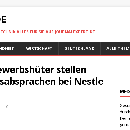
DE
TECHNIK ALLES FÜR SIE AUF JOURNALEXPERT.DE
NDHEIT
WIRTSCHAFT
DEUTSCHLAND
ALLE THEM
werbshüter stellen
isabsprachen bei Nestle
MEI
Gesun
0
durch
Den e
gema