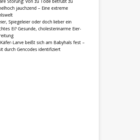
are Störung: Von zu Tode betrübt zu
elhoch jauchzend – Eine extreme
lswelt
ier, Spiegeleier oder doch lieber ein
htes Ei? Gesunde, cholesterinarme Eier-
reitung
Käfer-Larve beißt sich am Babyhals fest –
it durch Gencodes identifiziert