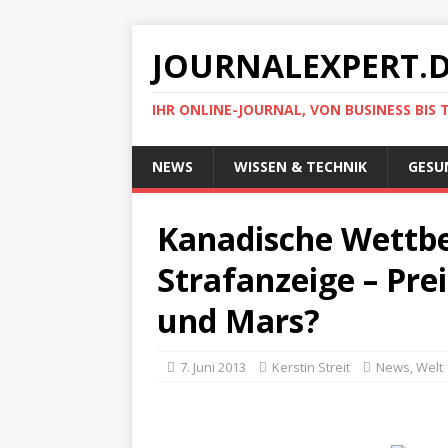
JOURNALEXPERT.
IHR ONLINE-JOURNAL, VON BUSINESS BIS 
NEWS
WISSEN & TECHNIK
GESU
Kanadische Wettbe
Strafanzeige – Pre
und Mars?
7. Juni 2013
Kerstin Streit
News
,
Welt