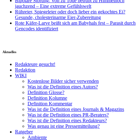
Bipolare Störung: Von zu Tode betrübt zu Himmelhoch
jauchzend – Eine extreme Gefühlswelt
Rühreier, Spiegeleier oder doch lieber ein gekochtes Ei?
Gesunde, cholesterinarme Eier-Zubereitung
Rote Käfer-Larve beißt sich am Babyhals fest – Parasit durch
Gencodes identifiziert
Aktuelles
Redakteure gesucht!
Redaktion
WIKI
Kostenlose Bilder sicher verwenden
Was ist die Definition eines Autors?
Definition Glosse?
Definition Kolumne
Definition Kommentar
Was ist die Definition eines Journals & Magazins
Was ist die Definition eines PR-Beraters?
Was ist die Definition eines Redakteurs?
Was genau ist eine Pressemitteilung?
Ratgeber
Ambiente