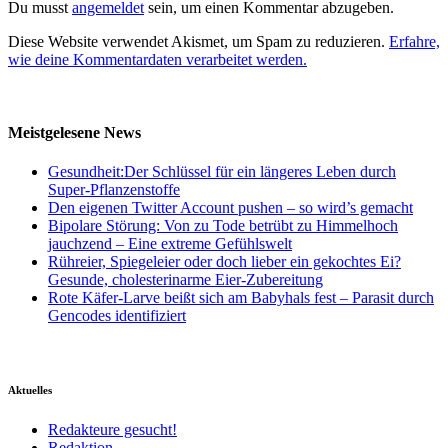
Du musst
angemeldet
sein, um einen Kommentar abzugeben.
Diese Website verwendet Akismet, um Spam zu reduzieren.
Erfahre,
wie deine Kommentardaten verarbeitet werden.
Meistgelesene News
Gesundheit:Der Schlüssel für ein längeres Leben durch
Super-Pflanzenstoffe
Den eigenen Twitter Account pushen – so wird’s gemacht
Bipolare Störung: Von zu Tode betrübt zu Himmelhoch
jauchzend – Eine extreme Gefühlswelt
Rühreier, Spiegeleier oder doch lieber ein gekochtes Ei?
Gesunde, cholesterinarme Eier-Zubereitung
Rote Käfer-Larve beißt sich am Babyhals fest – Parasit durch
Gencodes identifiziert
Aktuelles
Redakteure gesucht!
Redaktion