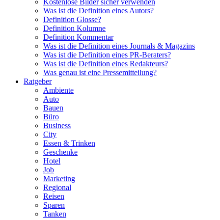
Kostenlose Bilder sicher verwenden
Was ist die Definition eines Autors?
Definition Glosse?
Definition Kolumne
Definition Kommentar
Was ist die Definition eines Journals & Magazins
Was ist die Definition eines PR-Beraters?
Was ist die Definition eines Redakteurs?
Was genau ist eine Pressemitteilung?
Ratgeber
Ambiente
Auto
Bauen
Büro
Business
City
Essen & Trinken
Geschenke
Hotel
Job
Marketing
Regional
Reisen
Sparen
Tanken