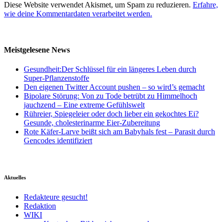
Diese Website verwendet Akismet, um Spam zu reduzieren.
Erfahre,
wie deine Kommentardaten verarbeitet werden.
Meistgelesene News
Gesundheit:Der Schlüssel für ein längeres Leben durch
Super-Pflanzenstoffe
Den eigenen Twitter Account pushen – so wird’s gemacht
Bipolare Störung: Von zu Tode betrübt zu Himmelhoch
jauchzend – Eine extreme Gefühlswelt
Rühreier, Spiegeleier oder doch lieber ein gekochtes Ei?
Gesunde, cholesterinarme Eier-Zubereitung
Rote Käfer-Larve beißt sich am Babyhals fest – Parasit durch
Gencodes identifiziert
Aktuelles
Redakteure gesucht!
Redaktion
WIKI