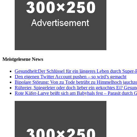
Meistgelesene News
Gesundheit:Der Schlüssel für ein längeres Leben durch Super-P
Den eigenen Twitter Account pushen – so wird’s gemacht
Bipolare Störung: Von zu Tode betrübt zu Himmelhoch jauchz
Rühreier, Spiegeleier oder doch lieber ein gekochtes Ei? Gesun
Rote Käfer-Larve beißt sich am Babyhals fest – Parasit durch G