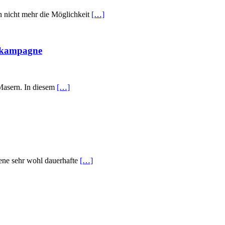
en nicht mehr die Möglichkeit
[…]
pfkampagne
 Masern. In diesem
[…]
rene sehr wohl dauerhafte
[…]