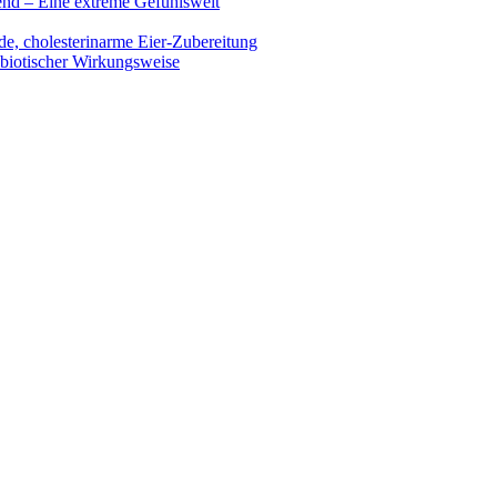
end – Eine extreme Gefühlswelt
de, cholesterinarme Eier-Zubereitung
ibiotischer Wirkungsweise