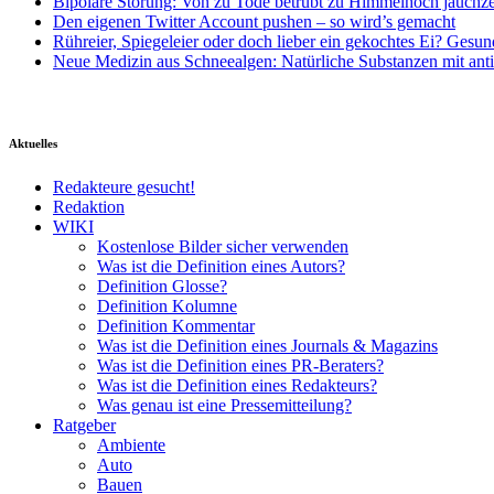
Bipolare Störung: Von zu Tode betrübt zu Himmelhoch jauchz
Den eigenen Twitter Account pushen – so wird’s gemacht
Rühreier, Spiegeleier oder doch lieber ein gekochtes Ei? Gesun
Neue Medizin aus Schneealgen: Natürliche Substanzen mit ant
Aktuelles
Redakteure gesucht!
Redaktion
WIKI
Kostenlose Bilder sicher verwenden
Was ist die Definition eines Autors?
Definition Glosse?
Definition Kolumne
Definition Kommentar
Was ist die Definition eines Journals & Magazins
Was ist die Definition eines PR-Beraters?
Was ist die Definition eines Redakteurs?
Was genau ist eine Pressemitteilung?
Ratgeber
Ambiente
Auto
Bauen