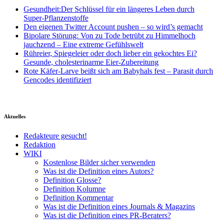
Gesundheit:Der Schlüssel für ein längeres Leben durch
Super-Pflanzenstoffe
Den eigenen Twitter Account pushen – so wird’s gemacht
Bipolare Störung: Von zu Tode betrübt zu Himmelhoch
jauchzend – Eine extreme Gefühlswelt
Rühreier, Spiegeleier oder doch lieber ein gekochtes Ei?
Gesunde, cholesterinarme Eier-Zubereitung
Rote Käfer-Larve beißt sich am Babyhals fest – Parasit durch
Gencodes identifiziert
Aktuelles
Redakteure gesucht!
Redaktion
WIKI
Kostenlose Bilder sicher verwenden
Was ist die Definition eines Autors?
Definition Glosse?
Definition Kolumne
Definition Kommentar
Was ist die Definition eines Journals & Magazins
Was ist die Definition eines PR-Beraters?