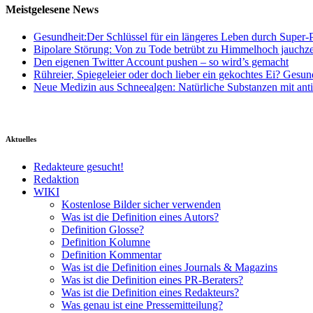
Meistgelesene News
Gesundheit:Der Schlüssel für ein längeres Leben durch Super-P
Bipolare Störung: Von zu Tode betrübt zu Himmelhoch jauchz
Den eigenen Twitter Account pushen – so wird’s gemacht
Rühreier, Spiegeleier oder doch lieber ein gekochtes Ei? Gesun
Neue Medizin aus Schneealgen: Natürliche Substanzen mit ant
Aktuelles
Redakteure gesucht!
Redaktion
WIKI
Kostenlose Bilder sicher verwenden
Was ist die Definition eines Autors?
Definition Glosse?
Definition Kolumne
Definition Kommentar
Was ist die Definition eines Journals & Magazins
Was ist die Definition eines PR-Beraters?
Was ist die Definition eines Redakteurs?
Was genau ist eine Pressemitteilung?