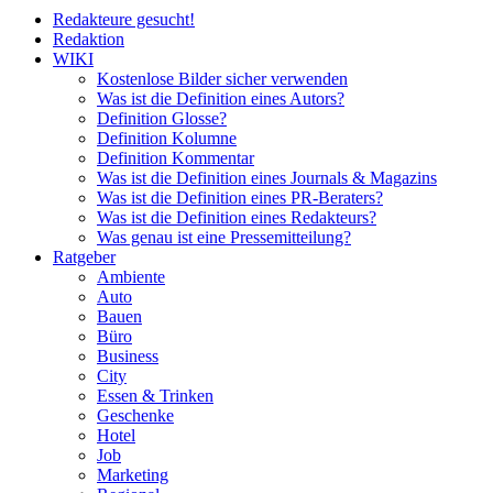
Redakteure gesucht!
Redaktion
WIKI
Kostenlose Bilder sicher verwenden
Was ist die Definition eines Autors?
Definition Glosse?
Definition Kolumne
Definition Kommentar
Was ist die Definition eines Journals & Magazins
Was ist die Definition eines PR-Beraters?
Was ist die Definition eines Redakteurs?
Was genau ist eine Pressemitteilung?
Ratgeber
Ambiente
Auto
Bauen
Büro
Business
City
Essen & Trinken
Geschenke
Hotel
Job
Marketing