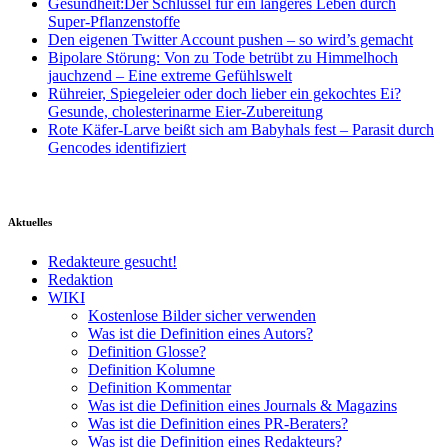
Gesundheit:Der Schlüssel für ein längeres Leben durch
Super-Pflanzenstoffe
Den eigenen Twitter Account pushen – so wird’s gemacht
Bipolare Störung: Von zu Tode betrübt zu Himmelhoch
jauchzend – Eine extreme Gefühlswelt
Rühreier, Spiegeleier oder doch lieber ein gekochtes Ei?
Gesunde, cholesterinarme Eier-Zubereitung
Rote Käfer-Larve beißt sich am Babyhals fest – Parasit durch
Gencodes identifiziert
Aktuelles
Redakteure gesucht!
Redaktion
WIKI
Kostenlose Bilder sicher verwenden
Was ist die Definition eines Autors?
Definition Glosse?
Definition Kolumne
Definition Kommentar
Was ist die Definition eines Journals & Magazins
Was ist die Definition eines PR-Beraters?
Was ist die Definition eines Redakteurs?