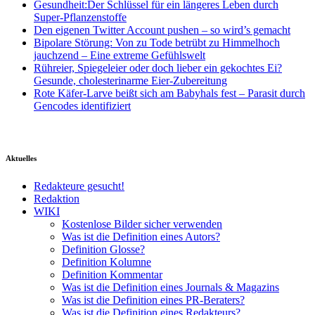
Gesundheit:Der Schlüssel für ein längeres Leben durch
Super-Pflanzenstoffe
Den eigenen Twitter Account pushen – so wird’s gemacht
Bipolare Störung: Von zu Tode betrübt zu Himmelhoch
jauchzend – Eine extreme Gefühlswelt
Rühreier, Spiegeleier oder doch lieber ein gekochtes Ei?
Gesunde, cholesterinarme Eier-Zubereitung
Rote Käfer-Larve beißt sich am Babyhals fest – Parasit durch
Gencodes identifiziert
Aktuelles
Redakteure gesucht!
Redaktion
WIKI
Kostenlose Bilder sicher verwenden
Was ist die Definition eines Autors?
Definition Glosse?
Definition Kolumne
Definition Kommentar
Was ist die Definition eines Journals & Magazins
Was ist die Definition eines PR-Beraters?
Was ist die Definition eines Redakteurs?