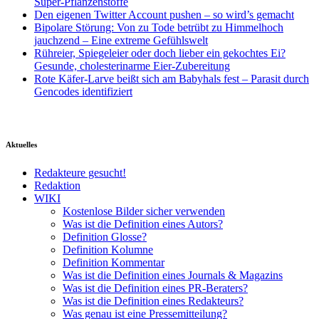
Super-Pflanzenstoffe
Den eigenen Twitter Account pushen – so wird’s gemacht
Bipolare Störung: Von zu Tode betrübt zu Himmelhoch
jauchzend – Eine extreme Gefühlswelt
Rühreier, Spiegeleier oder doch lieber ein gekochtes Ei?
Gesunde, cholesterinarme Eier-Zubereitung
Rote Käfer-Larve beißt sich am Babyhals fest – Parasit durch
Gencodes identifiziert
Aktuelles
Redakteure gesucht!
Redaktion
WIKI
Kostenlose Bilder sicher verwenden
Was ist die Definition eines Autors?
Definition Glosse?
Definition Kolumne
Definition Kommentar
Was ist die Definition eines Journals & Magazins
Was ist die Definition eines PR-Beraters?
Was ist die Definition eines Redakteurs?
Was genau ist eine Pressemitteilung?