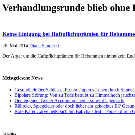
Verhandlungsrunde blieb ohne 
Keine Einigung bei Haftpflichtprämien für Hebammen
26. Mai 2014
Diana Sander
0
Der Ärger um die Haftpflichtprämien für Hebammen nimmt kein Ende.
Meistgelesene News
Gesundheit:Der Schlüssel für ein längeres Leben durch Super-P
Bipolare Störung: Von zu Tode betrübt zu Himmelhoch jauchz
Den eigenen Twitter Account pushen – so wird’s gemacht
Rühreier, Spiegeleier oder doch lieber ein gekochtes Ei? Gesun
Rote Käfer-Larve beißt sich am Babyhals fest – Parasit durch G
Aktuelles