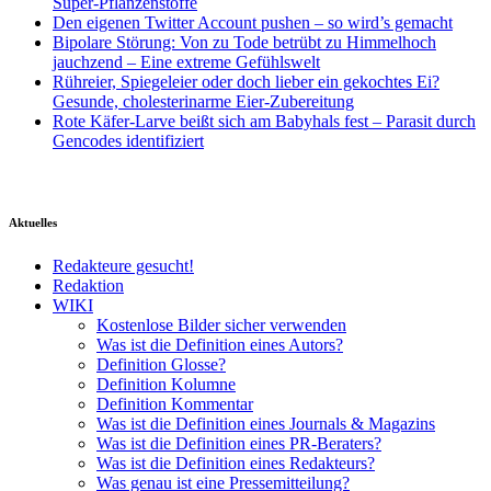
Super-Pflanzenstoffe
Den eigenen Twitter Account pushen – so wird’s gemacht
Bipolare Störung: Von zu Tode betrübt zu Himmelhoch
jauchzend – Eine extreme Gefühlswelt
Rühreier, Spiegeleier oder doch lieber ein gekochtes Ei?
Gesunde, cholesterinarme Eier-Zubereitung
Rote Käfer-Larve beißt sich am Babyhals fest – Parasit durch
Gencodes identifiziert
Aktuelles
Redakteure gesucht!
Redaktion
WIKI
Kostenlose Bilder sicher verwenden
Was ist die Definition eines Autors?
Definition Glosse?
Definition Kolumne
Definition Kommentar
Was ist die Definition eines Journals & Magazins
Was ist die Definition eines PR-Beraters?
Was ist die Definition eines Redakteurs?
Was genau ist eine Pressemitteilung?