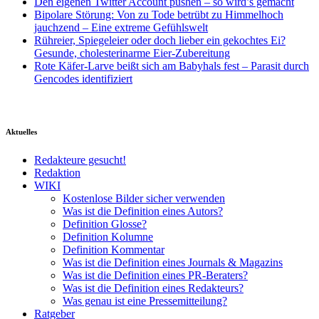
Den eigenen Twitter Account pushen – so wird’s gemacht
Bipolare Störung: Von zu Tode betrübt zu Himmelhoch
jauchzend – Eine extreme Gefühlswelt
Rühreier, Spiegeleier oder doch lieber ein gekochtes Ei?
Gesunde, cholesterinarme Eier-Zubereitung
Rote Käfer-Larve beißt sich am Babyhals fest – Parasit durch
Gencodes identifiziert
Aktuelles
Redakteure gesucht!
Redaktion
WIKI
Kostenlose Bilder sicher verwenden
Was ist die Definition eines Autors?
Definition Glosse?
Definition Kolumne
Definition Kommentar
Was ist die Definition eines Journals & Magazins
Was ist die Definition eines PR-Beraters?
Was ist die Definition eines Redakteurs?
Was genau ist eine Pressemitteilung?
Ratgeber