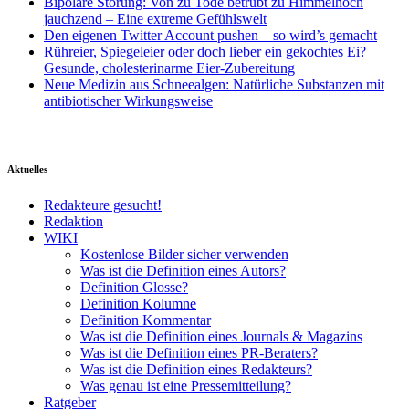
Bipolare Störung: Von zu Tode betrübt zu Himmelhoch
jauchzend – Eine extreme Gefühlswelt
Den eigenen Twitter Account pushen – so wird’s gemacht
Rühreier, Spiegeleier oder doch lieber ein gekochtes Ei?
Gesunde, cholesterinarme Eier-Zubereitung
Neue Medizin aus Schneealgen: Natürliche Substanzen mit
antibiotischer Wirkungsweise
Aktuelles
Redakteure gesucht!
Redaktion
WIKI
Kostenlose Bilder sicher verwenden
Was ist die Definition eines Autors?
Definition Glosse?
Definition Kolumne
Definition Kommentar
Was ist die Definition eines Journals & Magazins
Was ist die Definition eines PR-Beraters?
Was ist die Definition eines Redakteurs?
Was genau ist eine Pressemitteilung?
Ratgeber