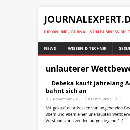
JOURNALEXPERT.
IHR ONLINE-JOURNAL, VON BUSINESS BIS 
NEWS
WISSEN & TECHNIK
GESU
unlauterer Wettbew
Debeka kauft jahrelang A
bahnt sich an
2. November 2013
Kerstin Streit
0
Mit gekauften Adressen von angehenden Beam
80ern und 90ern einen unerlaubten Wettbewe
Vorstandsvorsitzenden aufgestiegene
[…]