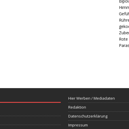
Bipol
Himm
Gefüh
Rühre
gekoc
Zube
Rote 
Paras
Hier Werben / Mediadaten
Redaktion
Datenschutzerklärung
Impressum