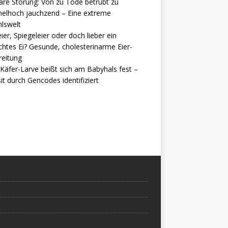
are Störung: Von zu Tode betrübt zu
elhoch jauchzend – Eine extreme
lswelt
ier, Spiegeleier oder doch lieber ein
htes Ei? Gesunde, cholesterinarme Eier-
reitung
Käfer-Larve beißt sich am Babyhals fest –
it durch Gencodes identifiziert