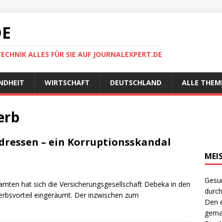
DE
TECHNIK ALLES FÜR SIE AUF JOURNALEXPERT.DE
NDHEIT
WIRTSCHAFT
DEUTSCHLAND
ALLE THEM
erb
dressen – ein Korruptionsskandal
MEI
Gesun
ten hat sich die Versicherungsgesellschaft Debeka in den
durch
rbsvorteil eingeräumt. Der inzwischen zum
Den e
gema