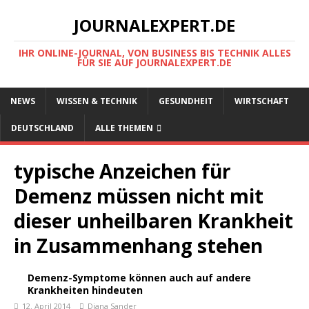
JOURNALEXPERT.DE
IHR ONLINE-JOURNAL, VON BUSINESS BIS TECHNIK ALLES
FÜR SIE AUF JOURNALEXPERT.DE
NEWS
WISSEN & TECHNIK
GESUNDHEIT
WIRTSCHAFT
DEUTSCHLAND
ALLE THEMEN
typische Anzeichen für
Demenz müssen nicht mit
dieser unheilbaren Krankheit
in Zusammenhang stehen
Demenz-Symptome können auch auf andere
Krankheiten hindeuten
12. April 2014
Diana Sander