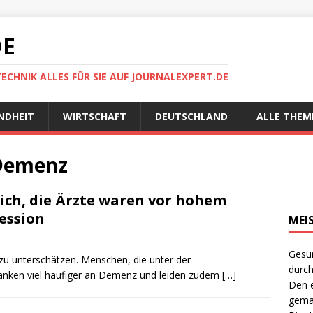
DE
TECHNIK ALLES FÜR SIE AUF JOURNALEXPERT.DE
NDHEIT
WIRTSCHAFT
DEUTSCHLAND
ALLE THEM
 Demenz
ich, die Ärzte waren vor hohem
ession
MEI
Gesun
 zu unterschätzen. Menschen, die unter der
durch
kranken viel häufiger an Demenz und leiden zudem
[…]
Den e
gema