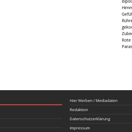
Bipol
Himm
Gefüh
Rühre
gekoc
Zube
Rote 
Paras
Hier Werben / Mediadaten
Redaktion
Datenschutzerklärung
Impressum