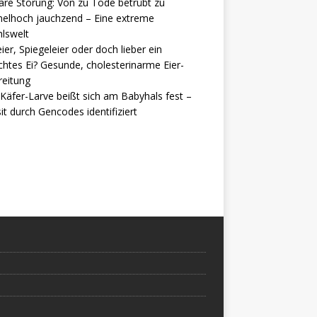
are Störung: Von zu Tode betrübt zu
elhoch jauchzend – Eine extreme
lswelt
ier, Spiegeleier oder doch lieber ein
htes Ei? Gesunde, cholesterinarme Eier-
reitung
Käfer-Larve beißt sich am Babyhals fest –
it durch Gencodes identifiziert