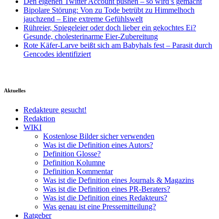
Den eigenen Twitter Account pushen – so wird’s gemacht
Bipolare Störung: Von zu Tode betrübt zu Himmelhoch
jauchzend – Eine extreme Gefühlswelt
Rühreier, Spiegeleier oder doch lieber ein gekochtes Ei?
Gesunde, cholesterinarme Eier-Zubereitung
Rote Käfer-Larve beißt sich am Babyhals fest – Parasit durch
Gencodes identifiziert
Aktuelles
Redakteure gesucht!
Redaktion
WIKI
Kostenlose Bilder sicher verwenden
Was ist die Definition eines Autors?
Definition Glosse?
Definition Kolumne
Definition Kommentar
Was ist die Definition eines Journals & Magazins
Was ist die Definition eines PR-Beraters?
Was ist die Definition eines Redakteurs?
Was genau ist eine Pressemitteilung?
Ratgeber