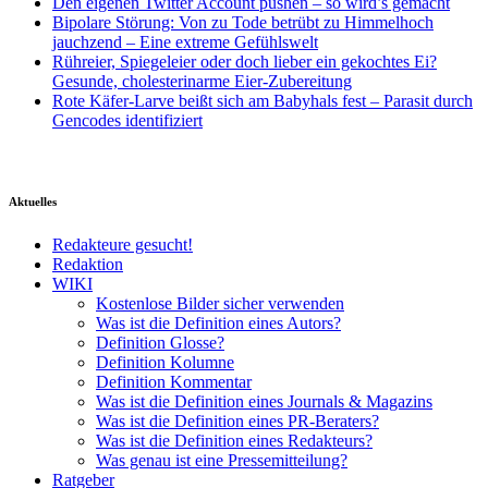
Den eigenen Twitter Account pushen – so wird’s gemacht
Bipolare Störung: Von zu Tode betrübt zu Himmelhoch
jauchzend – Eine extreme Gefühlswelt
Rühreier, Spiegeleier oder doch lieber ein gekochtes Ei?
Gesunde, cholesterinarme Eier-Zubereitung
Rote Käfer-Larve beißt sich am Babyhals fest – Parasit durch
Gencodes identifiziert
Aktuelles
Redakteure gesucht!
Redaktion
WIKI
Kostenlose Bilder sicher verwenden
Was ist die Definition eines Autors?
Definition Glosse?
Definition Kolumne
Definition Kommentar
Was ist die Definition eines Journals & Magazins
Was ist die Definition eines PR-Beraters?
Was ist die Definition eines Redakteurs?
Was genau ist eine Pressemitteilung?
Ratgeber