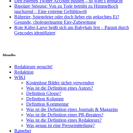
Den eigenen Twitter Account pushen – so wird’s gemacht
Bipolare Störung: Von zu Tode betrübt zu Himmelhoch
jauchzend – Eine extreme Gefühlswelt
Rühreier, Spiegeleier oder doch lieber ein gekochtes Ei?
Gesunde, cholesterinarme Eier-Zubereitung
Rote Käfer-Larve beißt sich am Babyhals fest – Parasit durch
Gencodes identifiziert
Aktuelles
Redakteure gesucht!
Redaktion
WIKI
Kostenlose Bilder sicher verwenden
Was ist die Definition eines Autors?
Definition Glosse?
Definition Kolumne
Definition Kommentar
Was ist die Definition eines Journals & Magazins
Was ist die Definition eines PR-Beraters?
Was ist die Definition eines Redakteurs?
Was genau ist eine Pressemitteilung?
Ratgeber