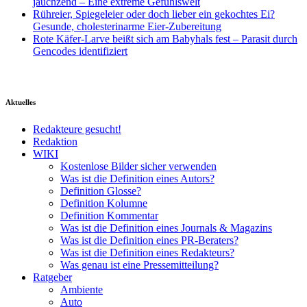
jauchzend – Eine extreme Gefühlswelt
Rühreier, Spiegeleier oder doch lieber ein gekochtes Ei?
Gesunde, cholesterinarme Eier-Zubereitung
Rote Käfer-Larve beißt sich am Babyhals fest – Parasit durch
Gencodes identifiziert
Aktuelles
Redakteure gesucht!
Redaktion
WIKI
Kostenlose Bilder sicher verwenden
Was ist die Definition eines Autors?
Definition Glosse?
Definition Kolumne
Definition Kommentar
Was ist die Definition eines Journals & Magazins
Was ist die Definition eines PR-Beraters?
Was ist die Definition eines Redakteurs?
Was genau ist eine Pressemitteilung?
Ratgeber
Ambiente
Auto