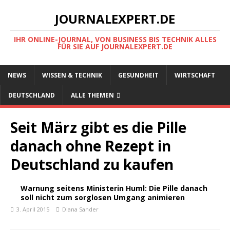
JOURNALEXPERT.DE
IHR ONLINE-JOURNAL, VON BUSINESS BIS TECHNIK ALLES
FÜR SIE AUF JOURNALEXPERT.DE
NEWS
WISSEN & TECHNIK
GESUNDHEIT
WIRTSCHAFT
DEUTSCHLAND
ALLE THEMEN
Seit März gibt es die Pille
danach ohne Rezept in
Deutschland zu kaufen
Warnung seitens Ministerin Huml: Die Pille danach
soll nicht zum sorglosen Umgang animieren
3. April 2015
Diana Sander