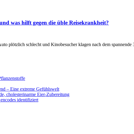
nd was hilft gegen die üble Reisekrankheit?
m Auto plötzlich schlecht und Kinobesucher klagen nach dem spannend
flanzenstoffe
end – Eine extreme Gefühlswelt
de, cholesterinarme Eier-Zubereitung
encodes identifiziert