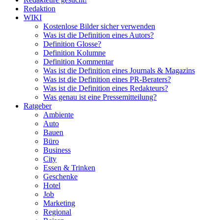
Redaktion
WIKI
Kostenlose Bilder sicher verwenden
Was ist die Definition eines Autors?
Definition Glosse?
Definition Kolumne
Definition Kommentar
Was ist die Definition eines Journals & Magazins
Was ist die Definition eines PR-Beraters?
Was ist die Definition eines Redakteurs?
Was genau ist eine Pressemitteilung?
Ratgeber
Ambiente
Auto
Bauen
Büro
Business
City
Essen & Trinken
Geschenke
Hotel
Job
Marketing
Regional