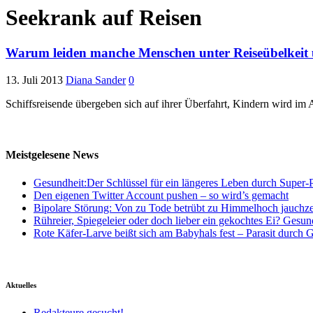
Seekrank auf Reisen
Warum leiden manche Menschen unter Reiseübelkeit u
13. Juli 2013
Diana Sander
0
Schiffsreisende übergeben sich auf ihrer Überfahrt, Kindern wird i
Meistgelesene News
Gesundheit:Der Schlüssel für ein längeres Leben durch Super-P
Den eigenen Twitter Account pushen – so wird’s gemacht
Bipolare Störung: Von zu Tode betrübt zu Himmelhoch jauchz
Rühreier, Spiegeleier oder doch lieber ein gekochtes Ei? Gesun
Rote Käfer-Larve beißt sich am Babyhals fest – Parasit durch G
Aktuelles
Redakteure gesucht!